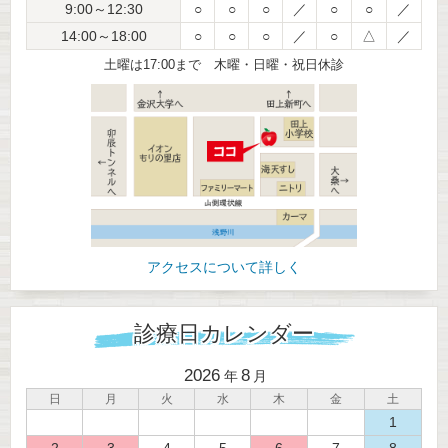
9:00～12:30
○
○
○
／
○
○
／
14:00～18:00
○
○
○
／
○
△
／
土曜は17:00まで 木曜・日曜・祝日休診
アクセスについて詳しく
診療日カレンダー
2026
8
年
月
日
月
火
水
木
金
土
1
2
3
4
5
6
7
8