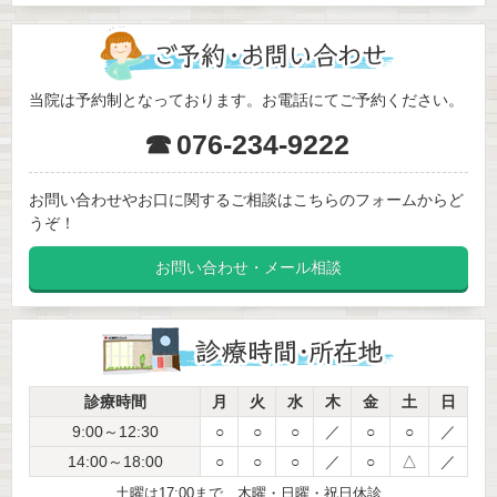
お口の健康は、全身の健康と密接に関わっています。
しっかり噛んで食事を楽しむことは、体と心の健康を
守るためにも欠かせません。
当院は予約制となっております。お電話にてご予約ください。
実は、むし歯や歯周病といったお口のトラブルの多く
☎
076-234-9222
は、「細菌」が原因です。
そしてこの細菌は、歯ブラシだけで完全に落とすのが
お問い合わせやお口に関するご相談はこちらのフォームからど
難しいほど強力。
うぞ！
お問い合わせ・メール相談
どんなに毎日きちんと磨いている方でも、セルフケア
だけでは防ぎきれないのが現実です。
「一生懸命歯を磨いているのに、なぜか歯ぐきが腫れ
る」
診療時間
月
火
水
木
金
土
日
「検診で問題ないと言われていたのに、いつの間にか
9:00～12:30
○
○
○
／
○
○
／
進行していた」
14:00～18:00
○
○
○
／
○
△
／
そんなお悩みを抱える方は、少なくありません。
土曜は17:00まで 木曜・日曜・祝日休診