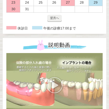
23
24
25
26
27
28
29
ています。
30
31
治療だけでなく、通いやすさ・わかりやすさ・相談し
翌月へ
やすさにもこだわっていますので、
休診日
午後の診療17:00まで
どんな些細なことでも、どうぞお気軽にご相談くださ
い。
「痛くなってから行く歯医者」ではなく、
「健康で快適な毎日を続けるために通う歯医者」へ。
くに歯科クリニックは、金沢市で“通う価値のある歯医
者”として、皆さまの人生に寄り添い続けます。