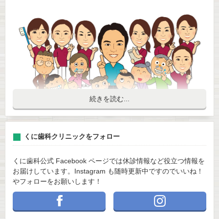
続きを読む...
くに歯科クリニックをフォロー
「歯が痛い…」そう感じてから、仕方なく歯医者へ行
く。
くに歯科公式 Facebook ページでは休診情報など役立つ情報を
お届けしています。Instagram も随時更新中ですのでいいね！
きっと多くの方にとって、歯科医院は“できれば行きた
やフォローをお願いします！
くない場所”かもしれません。
でも、少しだけ立ち止まって考えてみてください。