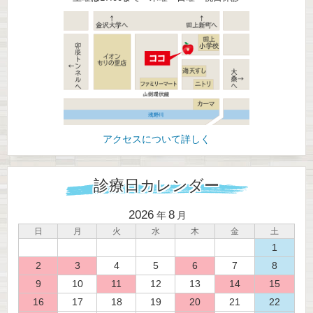
ではどうすればよいのでしょうか？
その答えは、「悪くなる前にプロのケアを受けるこ
と」です。
当院では、金沢市で地域に根ざした歯科医院として、
むし歯や歯周病の早期発見・早期対応はもちろん、
ブルーラジカル治療など、予防と根本改善を重視した
アクセスについて詳しく
治療に力を入れています。
診療日カレンダー
特にブルーラジカル治療は、青色レーザーと過酸化水
素水を用いて、
2026
8
年
月
歯周ポケット内の細菌を非侵襲的かつ痛みなく殺菌で
日
月
火
水
木
金
土
きる新しい歯周病ケアです。
1
大切な歯を守りながら健康な口腔環境を目指します。
2
3
4
5
6
7
8
9
10
11
12
13
14
15
私たちは、患者さま一人ひとりのお口の状態やライフ
16
17
18
19
20
21
22
スタイルに合わせたオーダーメイドの診療を大切にし