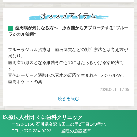
オススメアイテム
歯周病が気になる方へ｜原因菌からアプローチする"ブルー
ラジカル治療"
ブルーラジカル治療は、歯石除去などの対症療法とは考え方が
異なり、
歯周病の原因となる細菌そのものにはたらきかける治療法で
す。
青色レーザーと過酸化水素水の反応で生まれる"ラジカル"が、
歯周ポケットの奥...
2026/06/15 17:05
続きを読む
医療法人社団 くに歯科クリニック
〒920-1156 石川県金沢市田上の里2丁目149番地
TEL／076-234-9222
当院の施設基準